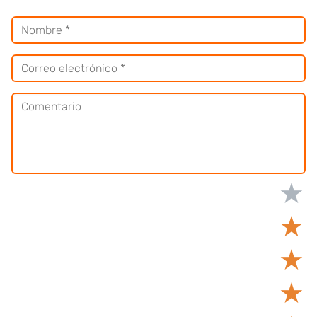
★
★
★
★