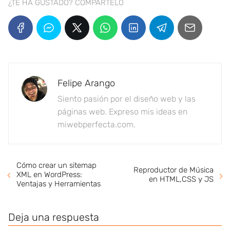
¿TE HA GUSTADO? COMPÁRTELO
Felipe Arango
Siento pasión por el diseño web y las
páginas web. Expreso mis ideas en
miwebperfecta.com.
Cómo crear un sitemap
Reproductor de Música
XML en WordPress:
en HTML,CSS y JS
Ventajas y Herramientas
Deja una respuesta