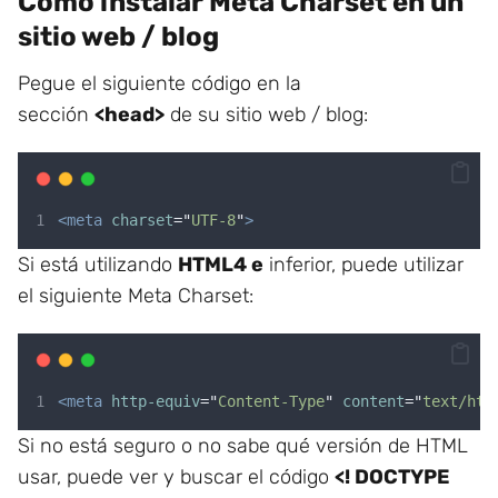
Cómo instalar Meta Charset en un
sitio web / blog
Pegue el siguiente código en la
sección
<head>
de su sitio web / blog:
<meta
charset
=
"
UTF-8
"
>
Si está utilizando
HTML4 e
inferior, puede utilizar
el siguiente Meta Charset:
<meta
http-equiv
=
"
Content-Type
"
content
=
"
text/htm
Si no está seguro o no sabe qué versión de HTML
usar, puede ver y buscar el código
<! DOCTYPE