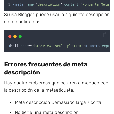
<meta
name
=
"
description
"
content
=
"
Ponga la Meta D
Si usa Blogger, puede usar la siguiente descripción
de metaetiqueta:
<
b:if
cond
=
"
data:view.isMultipleItems
"
>
<meta
expr:c
Errores frecuentes de meta
descripción
Hay cuatro problemas que ocurren a menudo con
la descripción de la metaetiqueta:
Meta descripción Demasiado larga / corta.
No tiene una meta descripción.