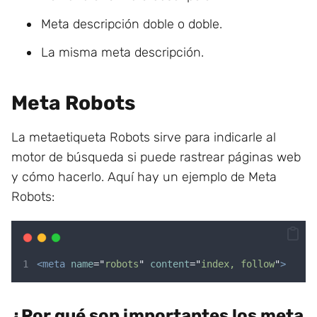
Meta descripción doble o doble.
La misma meta descripción.
Meta Robots
La metaetiqueta Robots sirve para indicarle al
motor de búsqueda si puede rastrear páginas web
y cómo hacerlo. Aquí hay un ejemplo de Meta
Robots:
<meta
name
=
"
robots
"
content
=
"
index, follow
"
>
¿Por qué son importantes los meta