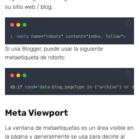
su sitio web / blog:
<meta
name
=
"
robots
"
content
=
"
index, follow
"
>
Si usa Blogger, puede usar la siguiente
metaetiqueta de robots:
<
b:if
cond
=
'
data:blog.pageType in {"archive"} or dat
Meta Viewport
La ventana de metaetiquetas es un área visible en
la página y generalmente se usa para decirle al