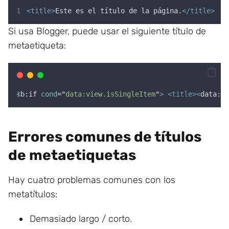
<title>
Este es el título de la página.
</title>
Si usa Blogger, puede usar el siguiente título de
metaetiqueta:
<
b:if
cond
=
"
data:view.isSingleItem
"
>
<title><
data:bl
Errores comunes de títulos
de metaetiquetas
Hay cuatro problemas comunes con los
metatítulos:
Demasiado largo / corto.