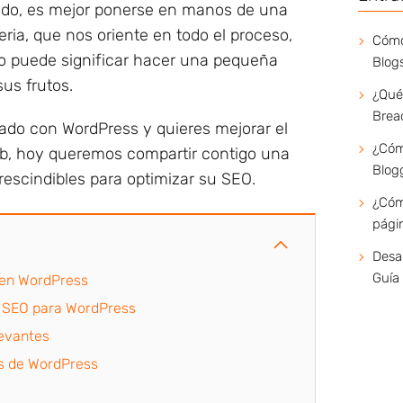
tido, es mejor ponerse en manos de una
ria, que nos oriente en todo el proceso,
Cómo
to puede significar hacer una pequeña
Blog
sus frutos.
¿Qué
Brea
llado con WordPress y quieres mejorar el
¿Cóm
eb, hoy queremos compartir contigo una
Blog
rescindibles para optimizar su SEO.
¿Cómo
págin
Desau
Guía
 en WordPress
e SEO para WordPress
levantes
ks de WordPress