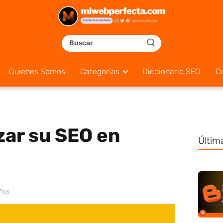
Quienes Somos
Categorías
Diccionario SEO
C
ar su SEO en
Últim
años